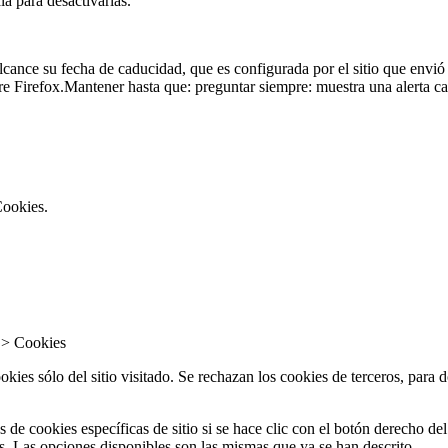
a para desactivarlas.
ance su fecha de caducidad, que es configurada por el sitio que envió 
re Firefox.Mantener hasta que: preguntar siempre: muestra una alerta c
Cookies.
 > Cookies
ies sólo del sitio visitado. Se rechazan los cookies de terceros, para 
de cookies específicas de sitio si se hace clic con el botón derecho del
s. Las opciones disponibles son las mismas que ya se han descrito.