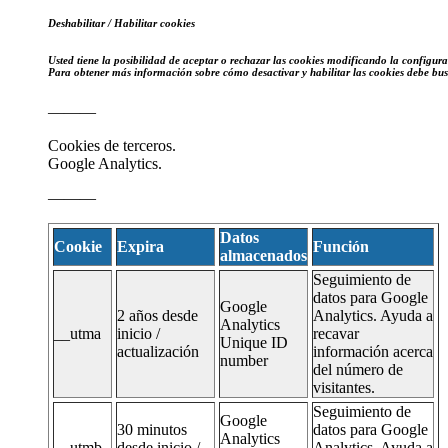
Deshabilitar / Habilitar cookies
Usted tiene la posibilidad de aceptar o rechazar las cookies modificando la configura
Para obtener más información sobre cómo desactivar y habilitar las cookies debe bu
———
Cookies de terceros.
Google Analytics.
———
Datos
Cookie
Expira
Función
almacenados
Seguimiento de
datos para Google
Google
2 años desde
Analytics. Ayuda a
Analytics
__utma
inicio /
recavar
Unique ID
actualización
información acerca
number
del número de
visitantes.
Seguimiento de
Google
30 minutos
datos para Google
Analytics
__utmb
desde inicio /
Analytics. Ayuda a