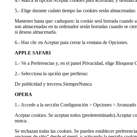
4.- Marca la opción Aceptar cookies para activarlas, y desmárcal
5.- Elige durante cuánto tiempo las cookies serán almacenadas:
Mantener hasta que: caduquen: la cookie será borrada cuando alc
son almacenadas en tu ordenador serán borradas cuando se cier
si deseas almacenarla.
6.- Haz clic en Aceptar para cerrar la ventana de Opciones.
APPLE SAFARI
1.- Ve a Preferencias y, en el panel Privacidad, elige Bloquear 
2.- Selecciona la opción que prefieras:
De publicidad y terceros.SiempreNunca
OPERA
1.- Accede a la sección Configuración > Opciones > Avanzado
Aceptar cookies. Se aceptan todos (predeterminado).Aceptar cook
nunca.
Se rechazan todas las cookies. Se pueden establecer preferencias 
opciones de sitio” desde el menú, y activando la pestaña cookie