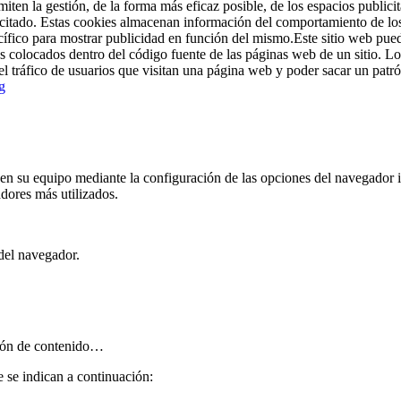
en la gestión, de la forma más eficaz posible, de los espacios publicita
licitado. Estas cookies almacenan información del comportamiento de lo
pecífico para mostrar publicidad en función del mismo.Este sitio web p
es colocados dentro del código fuente de las páginas web de un sitio. Lo
l tráfico de usuarios que visitan una página web y poder sacar un patr
g
s en su equipo mediante la configuración de las opciones del navegador i
dores más utilizados.
del navegador.
ción de contenido…
 se indican a continuación: